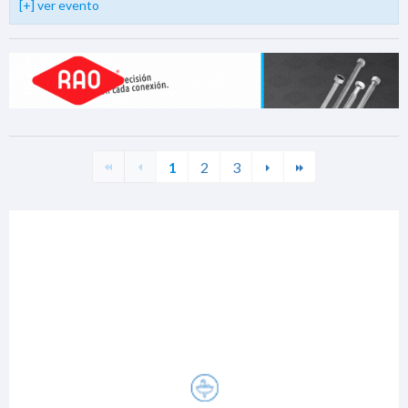
[+] ver evento
1
2
3