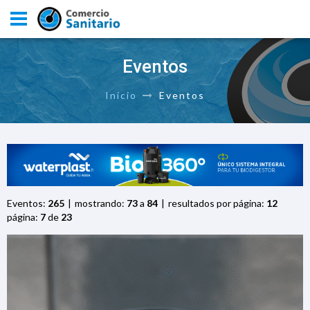
Eventos
Inicio
Eventos
Eventos:
265
mostrando:
73
a
84
resultados por página:
12
página:
7
de
23