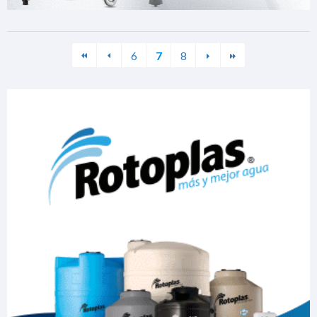
6
7
8